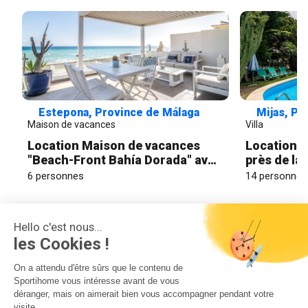
Estepona, Province de Málaga
Mijas, Pr
Maison de vacances
Villa
Location Maison de vacances
Location V
"Beach-Front Bahía Dorada" avec
près de la 
vue sur mer, piscine partagée et
mer, piscin
6 personnes
14 personnes
Wi-Fi
Hello c'est nous...
les Cookies !
On a attendu d'être sûrs que le contenu de
Sportihome vous intéresse avant de vous
Location de vacances avec
déranger, mais on aimerait bien vous accompagner pendant votre
visite...