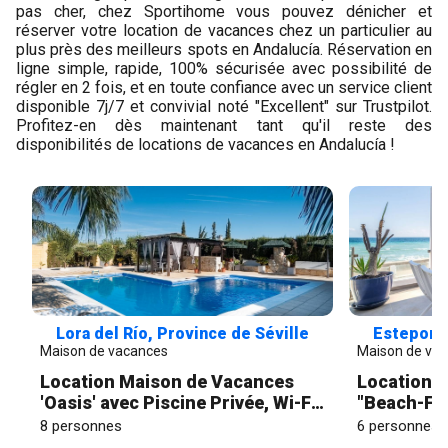
pas cher, chez Sportihome vous pouvez dénicher et
réserver votre location de vacances chez un particulier au
plus près des meilleurs spots en Andalucía. Réservation en
ligne simple, rapide, 100% sécurisée avec possibilité de
régler en 2 fois, et en toute confiance avec un service client
disponible 7j/7 et convivial noté "Excellent" sur Trustpilot.
Profitez-en dès maintenant tant qu'il reste des
disponibilités de locations de vacances en Andalucía !
Lora del Río, Province de Séville
Estepona,
Maison de vacances
Maison de va
Location Maison de Vacances
Location 
'Oasis' avec Piscine Privée, Wi-Fi
"Beach-Fro
et Climatisation
vue sur me
8 personnes
6 personnes
Wi-Fi