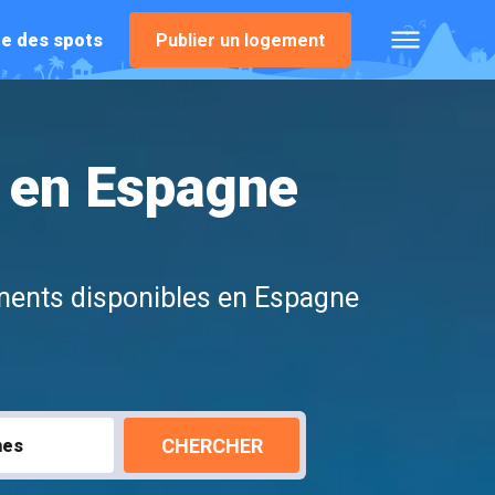
e des spots
Publier un logement
s en Espagne
ements disponibles en Espagne
CHERCHER
nes