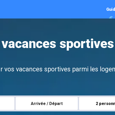
Guid
 vacances sportive
our vos vacances sportives parmi les log
Arrivée / Départ
2 person