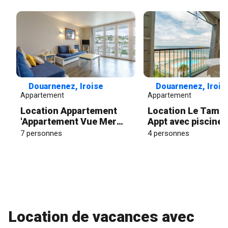
Douarnenez, Iroise
Douarnenez, Irois
Appartement
Appartement
Location Appartement
Location Le Tamm 
'Appartement Vue Mer
Appt avec piscine
Sur Plage' avec vue sur la
partagée
7 personnes
4 personnes
mer, piscine partagée et
Wi-Fi
Location de vacances avec