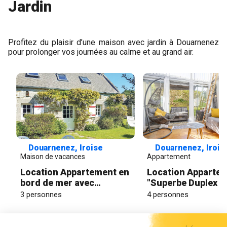
Jardin
Profitez du plaisir d’une maison avec jardin à Douarnenez
pour prolonger vos journées au calme et au grand air.
Douarnenez, Iroise
Douarnenez, Irois
Maison de vacances
Appartement
Location Appartement en
Location Apparte
bord de mer avec
"Superbe Duplex E
parking, TV et jardin
Centre Ville" avec 
3 personnes
4 personnes
privé et Wi-Fi