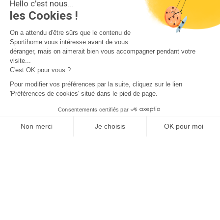
Hello c'est nous...
les Cookies !
On a attendu d'être sûrs que le contenu de
Sportihome vous intéresse avant de vous
Location de vacances avec
déranger, mais on aimerait bien vous accompagner pendant votre
visite...
animaux autorisés
C'est OK pour vous ?
Pour modifier vos préférences par la suite, cliquez sur le lien
'Préférences de cookies' situé dans le pied de page.
Profitez de votre séjour en compagnie de vos animaux.
Consentements certifiés par
Non merci
Je choisis
OK pour moi
Axeptio consent
Plateforme de Gestion du Consentement : Personnalisez vos O
Notre plateforme vous permet d'adapter et de gérer vos paramètr
Douarnenez, Iroise
Douarnenez, Irois
Maison de vacances
Appartement
Location Appartement en
Location Avec la v