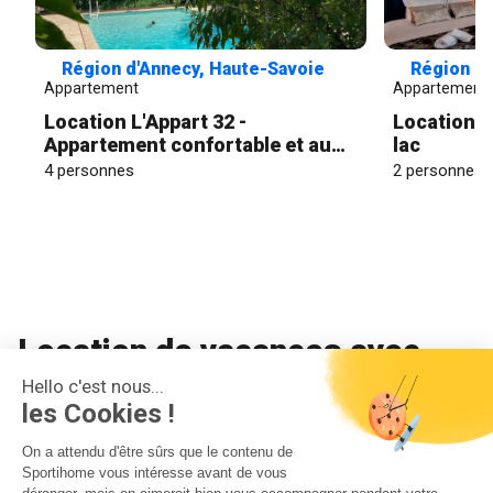
Région d'Annecy, Haute-Savoie
Région d'
Appartement
Appartement
Location L'Appart 32 -
Location 
Appartement confortable et au
lac
calme
4 personnes
2 personnes
Location de vacances avec
Jardin
Hello c'est nous...
les Cookies !
On a attendu d'être sûrs que le contenu de
Profitez du plaisir d’une maison avec jardin en Annecy pour
Sportihome vous intéresse avant de vous
prolonger vos journées au calme et au grand air.