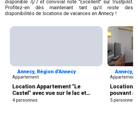
disponible 7j/7 et convivial noté "Excellent" sur Trustpilot.
Profitez-en dès maintenant tant qu'il reste des
disponibilités de locations de vacances en Annecy !
Annecy, Région d'Annecy
Annecy, R
Appartement
Appartement
Location Appartement "Le
Location P
Castel" avec vue sur le lac et
pouvant ac
terrasse privée
4 personnes
5 personnes