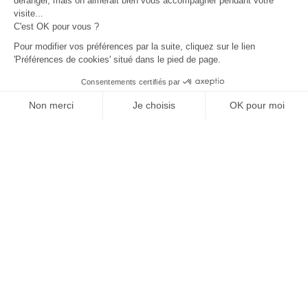
déranger, mais on aimerait bien vous accompagner pendant votre
visite...
C'est OK pour vous ?
Pour modifier vos préférences par la suite, cliquez sur le lien
'Préférences de cookies' situé dans le pied de page.
Consentements certifiés par
Non merci
Je choisis
OK pour moi
Sévrier, Région d'Annecy
Sévrier, Région d
Axeptio consent
Plateforme de Gestion du Consentement : Personnalisez vos O
Appartement
Appartement
Location 10 mins from
Location La Grang
Notre plateforme vous permet d'adapter et de gérer vos paramètr
annecy, apartment
Jean - 3 chambres
apartment near the lake
jardin à 300m du L
4 personnes
6 personnes
d'Annecy
Location de vacances avec